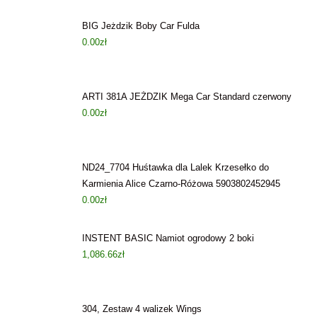
BIG Jeżdzik Boby Car Fulda
0.00
zł
ARTI 381A JEŻDZIK Mega Car Standard czerwony
0.00
zł
ND24_7704 Huśtawka dla Lalek Krzesełko do
Karmienia Alice Czarno-Różowa 5903802452945
0.00
zł
INSTENT BASIC Namiot ogrodowy 2 boki
1,086.66
zł
304, Zestaw 4 walizek Wings