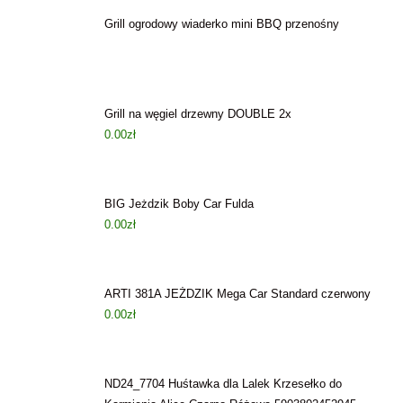
Grill ogrodowy wiaderko mini BBQ przenośny
Grill na węgiel drzewny DOUBLE 2x
0.00
zł
BIG Jeżdzik Boby Car Fulda
0.00
zł
ARTI 381A JEŻDZIK Mega Car Standard czerwony
0.00
zł
ND24_7704 Huśtawka dla Lalek Krzesełko do