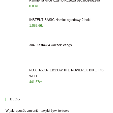
Karmienia Alice Czarno-Różowa 5903802452945
0.00
zł
INSTENT BASIC Namiot ogrodowy 2 boki
1,086.66
zł
304, Zestaw 4 walizek Wings
ND35_65636_EB133WHITE ROWEREK BIKE T46
WHITE
441.57
zł
BLOG
W jaki sposób zmienić nawyki żywnieniowe