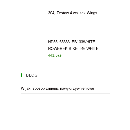
304, Zestaw 4 walizek Wings
ND35_65636_EB133WHITE
ROWEREK BIKE T46 WHITE
441.57
zł
BLOG
W jaki sposób zmienić nawyki żywnieniowe