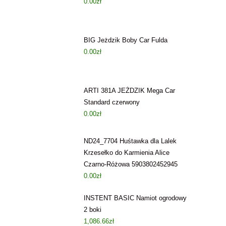
0.00
zł
BIG Jeżdzik Boby Car Fulda
0.00
zł
ARTI 381A JEŻDZIK Mega Car
Standard czerwony
0.00
zł
ND24_7704 Huśtawka dla Lalek
Krzesełko do Karmienia Alice
Czarno-Różowa 5903802452945
0.00
zł
INSTENT BASIC Namiot ogrodowy
2 boki
1,086.66
zł