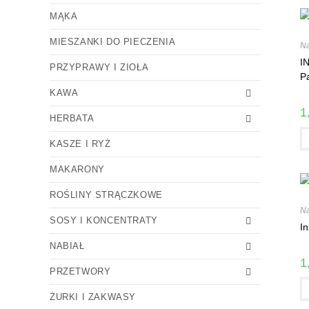
MĄKA
MIESZANKI DO PIECZENIA
N
I
PRZYPRAWY I ZIOŁA
P
KAWA
1
HERBATA
KASZE I RYŻ
MAKARONY
ROŚLINY STRĄCZKOWE
N
SOSY I KONCENTRATY
I
NABIAŁ
1
PRZETWORY
ŻURKI I ZAKWASY