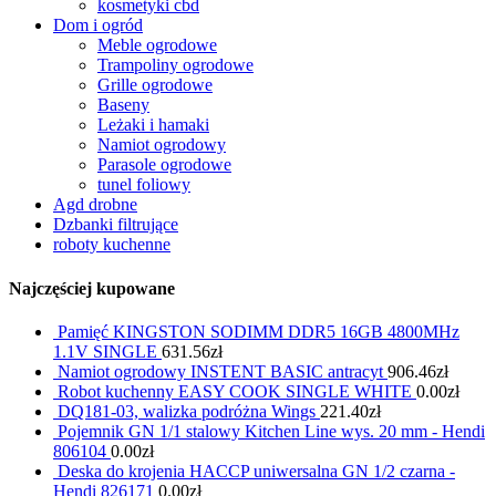
kosmetyki cbd
Dom i ogród
Meble ogrodowe
Trampoliny ogrodowe
Grille ogrodowe
Baseny
Leżaki i hamaki
Namiot ogrodowy
Parasole ogrodowe
tunel foliowy
Agd drobne
Dzbanki filtrujące
roboty kuchenne
Najczęściej kupowane
Pamięć KINGSTON SODIMM DDR5 16GB 4800MHz
1.1V SINGLE
631.56
zł
Namiot ogrodowy INSTENT BASIC antracyt
906.46
zł
Robot kuchenny EASY COOK SINGLE WHITE
0.00
zł
DQ181-03, walizka podróżna Wings
221.40
zł
Pojemnik GN 1/1 stalowy Kitchen Line wys. 20 mm - Hendi
806104
0.00
zł
Deska do krojenia HACCP uniwersalna GN 1/2 czarna -
Hendi 826171
0.00
zł