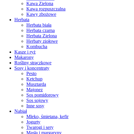
Kawa Zielona
Kawa rozpuszczalna
Kawy zbożowe
Herbata
Herbata biała
Herbata czarna
Herbata Zielona
Herbaty ziołowe
Kombucha
Kasze i ryż
Makarony
Rośliny strączkowe
Sosy i koncentraty
Pesto
Ketchup
Musztarda
Majonez
Sos pomidorowy
Sos sojowy
Inne sosy
Nabiał
Mleko, śmietana, kefir
Jogurty
Twarogi i sery
Masła i margaryny