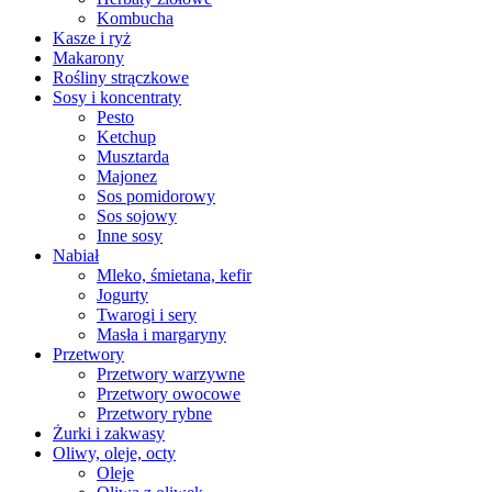
Kombucha
Kasze i ryż
Makarony
Rośliny strączkowe
Sosy i koncentraty
Pesto
Ketchup
Musztarda
Majonez
Sos pomidorowy
Sos sojowy
Inne sosy
Nabiał
Mleko, śmietana, kefir
Jogurty
Twarogi i sery
Masła i margaryny
Przetwory
Przetwory warzywne
Przetwory owocowe
Przetwory rybne
Żurki i zakwasy
Oliwy, oleje, octy
Oleje