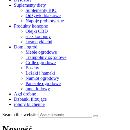
Suplementy diety
Suplementy BIO
Odżywki białkowe
Napoje probiotyczne
Produkty konopne
Olejki CBD
susz konopny
kosmetyki cbd
Dom i ogród
Meble ogrodowe
Trampoliny ogrodowe
Grille ogrodowe
Baseny
Leżaki i hamaki
Namiot ogrodowy
Parasole ogrodowe
tunel foliowy
Agd drobne
Dzbanki filtrujące
roboty kuchenne
Search this website
Nowość