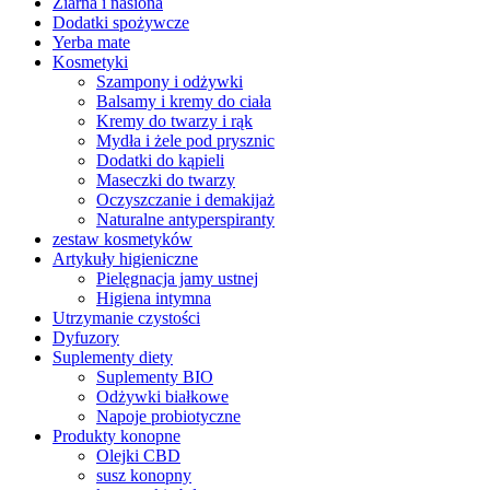
Ziarna i nasiona
Dodatki spożywcze
Yerba mate
Kosmetyki
Szampony i odżywki
Balsamy i kremy do ciała
Kremy do twarzy i rąk
Mydła i żele pod prysznic
Dodatki do kąpieli
Maseczki do twarzy
Oczyszczanie i demakijaż
Naturalne antyperspiranty
zestaw kosmetyków
Artykuły higieniczne
Pielęgnacja jamy ustnej
Higiena intymna
Utrzymanie czystości
Dyfuzory
Suplementy diety
Suplementy BIO
Odżywki białkowe
Napoje probiotyczne
Produkty konopne
Olejki CBD
susz konopny