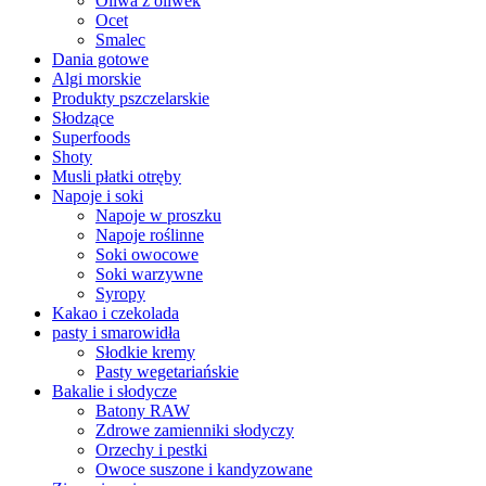
Oliwa z oliwek
Ocet
Smalec
Dania gotowe
Algi morskie
Produkty pszczelarskie
Słodzące
Superfoods
Shoty
Musli płatki otręby
Napoje i soki
Napoje w proszku
Napoje roślinne
Soki owocowe
Soki warzywne
Syropy
Kakao i czekolada
pasty i smarowidła
Słodkie kremy
Pasty wegetariańskie
Bakalie i słodycze
Batony RAW
Zdrowe zamienniki słodyczy
Orzechy i pestki
Owoce suszone i kandyzowane