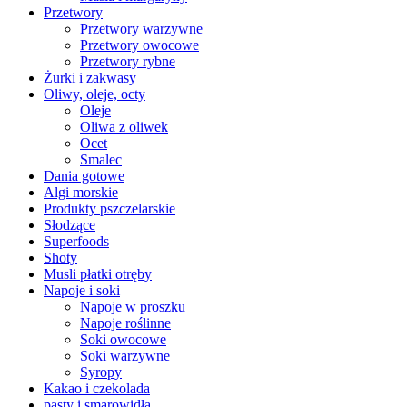
Przetwory
Przetwory warzywne
Przetwory owocowe
Przetwory rybne
Żurki i zakwasy
Oliwy, oleje, octy
Oleje
Oliwa z oliwek
Ocet
Smalec
Dania gotowe
Algi morskie
Produkty pszczelarskie
Słodzące
Superfoods
Shoty
Musli płatki otręby
Napoje i soki
Napoje w proszku
Napoje roślinne
Soki owocowe
Soki warzywne
Syropy
Kakao i czekolada
pasty i smarowidła