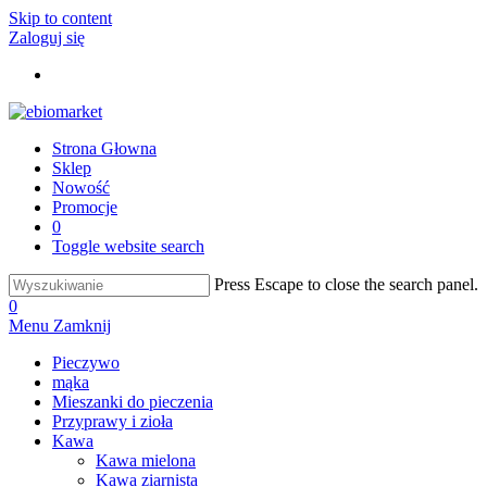
Skip to content
Zaloguj się
Strona Głowna
Sklep
Nowość
Promocje
0
Toggle website search
Press Escape to close the search panel.
0
Menu
Zamknij
Pieczywo
mąka
Mieszanki do pieczenia
Przyprawy i zioła
Kawa
Kawa mielona
Kawa ziarnista