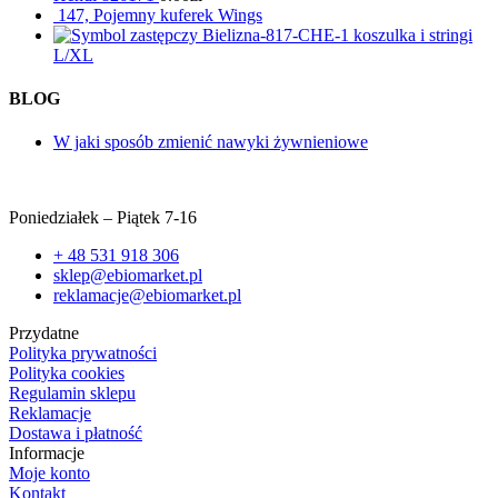
147, Pojemny kuferek Wings
Bielizna-817-CHE-1 koszulka i stringi
L/XL
BLOG
W jaki sposób zmienić nawyki żywnieniowe
Poniedziałek – Piątek 7-16
+ 48 531 918 306
sklep@ebiomarket.pl
reklamacje@ebiomarket.pl
Przydatne
Polityka prywatności
Polityka cookies
Regulamin sklepu
Reklamacje
Dostawa i płatność
Informacje
Moje konto
Kontakt