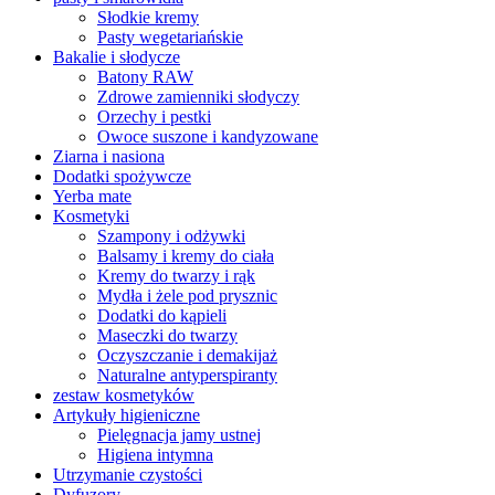
Słodkie kremy
Pasty wegetariańskie
Bakalie i słodycze
Batony RAW
Zdrowe zamienniki słodyczy
Orzechy i pestki
Owoce suszone i kandyzowane
Ziarna i nasiona
Dodatki spożywcze
Yerba mate
Kosmetyki
Szampony i odżywki
Balsamy i kremy do ciała
Kremy do twarzy i rąk
Mydła i żele pod prysznic
Dodatki do kąpieli
Maseczki do twarzy
Oczyszczanie i demakijaż
Naturalne antyperspiranty
zestaw kosmetyków
Artykuły higieniczne
Pielęgnacja jamy ustnej
Higiena intymna
Utrzymanie czystości
Dyfuzory