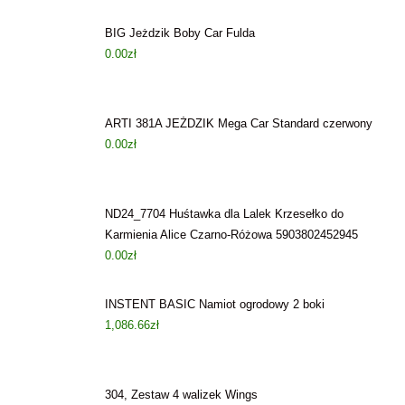
BIG Jeżdzik Boby Car Fulda
0.00
zł
ARTI 381A JEŻDZIK Mega Car Standard czerwony
0.00
zł
ND24_7704 Huśtawka dla Lalek Krzesełko do
Karmienia Alice Czarno-Różowa 5903802452945
0.00
zł
INSTENT BASIC Namiot ogrodowy 2 boki
1,086.66
zł
304, Zestaw 4 walizek Wings