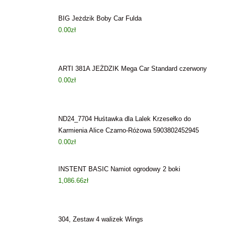
BIG Jeżdzik Boby Car Fulda
0.00
zł
ARTI 381A JEŻDZIK Mega Car Standard czerwony
0.00
zł
ND24_7704 Huśtawka dla Lalek Krzesełko do
Karmienia Alice Czarno-Różowa 5903802452945
0.00
zł
INSTENT BASIC Namiot ogrodowy 2 boki
1,086.66
zł
304, Zestaw 4 walizek Wings