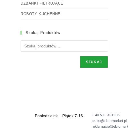
DZBANKI FILTRUJĄCE
ROBOTY KUCHENNE
Szukaj Produktów
SZUKAJ
+ 48 531 918 306
Poniedziałek – Piątek 7-16
sklep@ebiomarket.pl
reklamacje@ebiomark