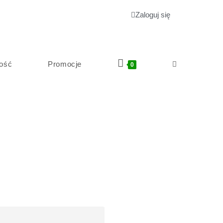
Zaloguj się
ość
Promocje
0