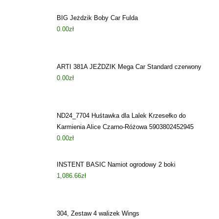
BIG Jeżdzik Boby Car Fulda
0.00
zł
ARTI 381A JEŻDZIK Mega Car Standard czerwony
0.00
zł
ND24_7704 Huśtawka dla Lalek Krzesełko do
Karmienia Alice Czarno-Różowa 5903802452945
0.00
zł
INSTENT BASIC Namiot ogrodowy 2 boki
1,086.66
zł
304, Zestaw 4 walizek Wings