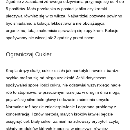
Zgodnie z zasadami zdrowego odżywiania przyjmuje się od 4 do
5 posiłków. Mała przekąska w postaci jabłka czy kromki
pieczywa również się w to wlicza. Najbardziej pożywne powinno
być śniadanie, a kolacja lekkostrawna nie obciążająca
organizmu, tutaj znakomicie sprawdzą się zupy krem. Kolacje
spożywamy nie więcej niż 2 godziny przed snem.
Ograniczaj Cukier
Kropla drąży skałę, cukier działa jak narkotyk i również bardzo
szybko można się od niego uzależnić. Jeśli dotychczas
spożywałeś spore ilości cukru, nie odstawiaj wszystkiego nagle
rób to stopniowo, w przeciwnym razie już w drugim dniu mogą
pojawić się silne bóle głowy i odczucie zaćmienia umysłu.
Normalne też będzie zniecierpliwienie i ogromne problemy z
koncentracją. I znów metodą małych kroków łatwiej będzie
osiągnąć cel. Biały cukier zamień na zdrowszy erytrytol, czytaj
składy produktów których kupujesz w pieczywie również