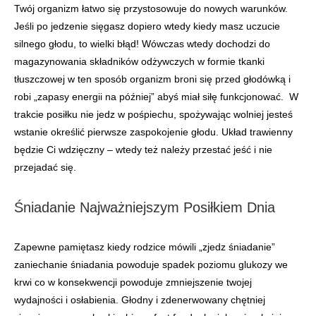
Twój organizm łatwo się przystosowuje do nowych warunków.
Jeśli po jedzenie sięgasz dopiero wtedy kiedy masz uczucie
silnego głodu, to wielki błąd! Wówczas wtedy dochodzi do
magazynowania składników odżywczych w formie tkanki
tłuszczowej w ten sposób organizm broni się przed głodówką i
robi „zapasy energii na później” abyś miał siłę funkcjonować. W
trakcie posiłku nie jedz w pośpiechu, spożywając wolniej jesteś
wstanie określić pierwsze zaspokojenie głodu. Układ trawienny
będzie Ci wdzięczny – wtedy też należy przestać jeść i nie
przejadać się.
Śniadanie Najważniejszym Posiłkiem Dnia
Zapewne pamiętasz kiedy rodzice mówili „zjedz śniadanie”
zaniechanie śniadania powoduje spadek poziomu glukozy we
krwi co w konsekwencji powoduje zmniejszenie twojej
wydajności i osłabienia. Głodny i zdenerwowany chętniej