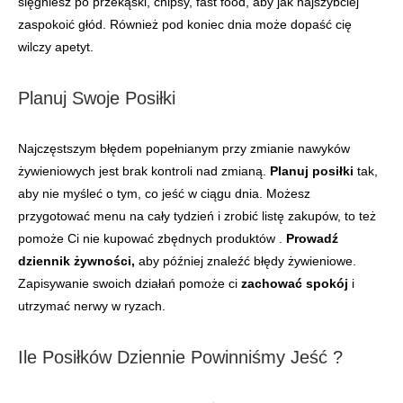
sięgniesz po przekąski, chipsy, fast food, aby jak najszybciej
zaspokoić głód. Również pod koniec dnia może dopaść cię
wilczy apetyt.
Planuj Swoje Posiłki
Najczęstszym błędem popełnianym przy zmianie nawyków
żywieniowych jest brak kontroli nad zmianą.
Planuj posiłki
tak,
aby nie myśleć o tym, co jeść w ciągu dnia. Możesz
przygotować menu na cały tydzień i zrobić listę zakupów, to też
pomoże Ci nie kupować zbędnych produktów .
Prowadź
dziennik żywności,
aby później znaleźć błędy żywieniowe.
Zapisywanie swoich działań pomoże ci
zachować spokój
i
utrzymać nerwy w ryzach.
Ile Posiłków Dziennie Powinniśmy Jeść ?