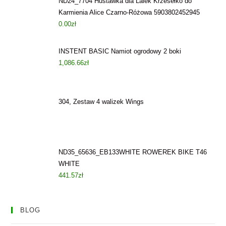
ND24_7704 Huśtawka dla Lalek Krzesełko do
Karmienia Alice Czarno-Różowa 5903802452945
0.00
zł
INSTENT BASIC Namiot ogrodowy 2 boki
1,086.66
zł
304, Zestaw 4 walizek Wings
ND35_65636_EB133WHITE ROWEREK BIKE T46
WHITE
441.57
zł
BLOG