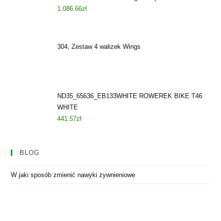
1,086.66
zł
304, Zestaw 4 walizek Wings
ND35_65636_EB133WHITE ROWEREK BIKE T46
WHITE
441.57
zł
BLOG
W jaki sposób zmienić nawyki żywnieniowe