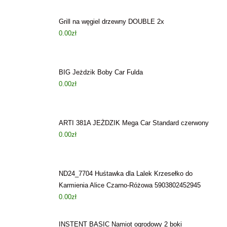
Grill na węgiel drzewny DOUBLE 2x
0.00
zł
BIG Jeżdzik Boby Car Fulda
0.00
zł
ARTI 381A JEŻDZIK Mega Car Standard czerwony
0.00
zł
ND24_7704 Huśtawka dla Lalek Krzesełko do
Karmienia Alice Czarno-Różowa 5903802452945
0.00
zł
INSTENT BASIC Namiot ogrodowy 2 boki