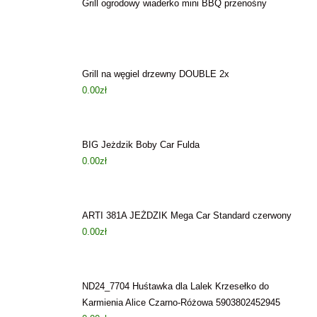
Grill ogrodowy wiaderko mini BBQ przenośny
Grill na węgiel drzewny DOUBLE 2x
0.00
zł
BIG Jeżdzik Boby Car Fulda
0.00
zł
ARTI 381A JEŻDZIK Mega Car Standard czerwony
0.00
zł
ND24_7704 Huśtawka dla Lalek Krzesełko do
Karmienia Alice Czarno-Różowa 5903802452945