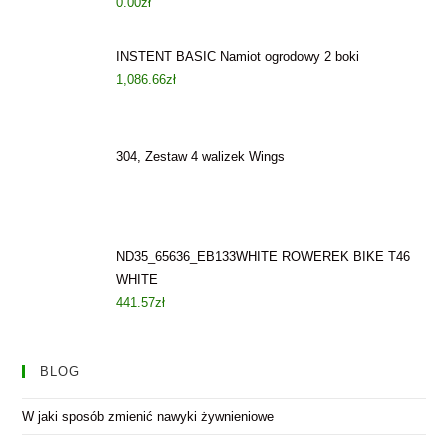
0.00
zł
INSTENT BASIC Namiot ogrodowy 2 boki
1,086.66
zł
304, Zestaw 4 walizek Wings
ND35_65636_EB133WHITE ROWEREK BIKE T46
WHITE
441.57
zł
BLOG
W jaki sposób zmienić nawyki żywnieniowe