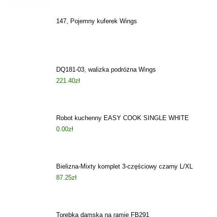
147, Pojemny kuferek Wings
DQ181-03, walizka podróżna Wings
221.40
zł
Robot kuchenny EASY COOK SINGLE WHITE
0.00
zł
Bielizna-Mixty komplet 3-częściowy czarny L/XL
87.25
zł
Torebka damska na ramię FB291