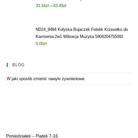
33.34
zł
–
43.49
zł
ND24_9484 Kołyska Bujaczek Fotelik Krzesełko do
Karmienia 2w1 Wibracja Muzyka 5904204755092
0.00
zł
BLOG
W jaki sposób zmienić nawyki żywnieniowe
Poniedziałek – Piątek 7-16