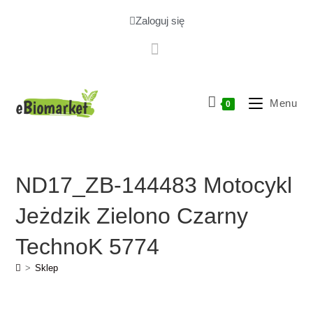
Zaloguj się
Menu
0
ND17_ZB-144483 Motocykl
Jeżdzik Zielono Czarny
TechnoK 5774
>
Sklep