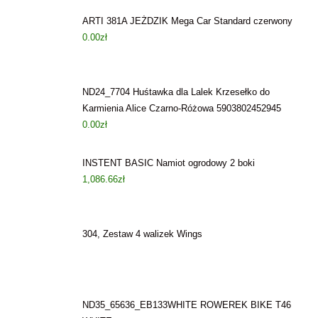
ARTI 381A JEŻDZIK Mega Car Standard czerwony
0.00
zł
ND24_7704 Huśtawka dla Lalek Krzesełko do
Karmienia Alice Czarno-Różowa 5903802452945
0.00
zł
INSTENT BASIC Namiot ogrodowy 2 boki
1,086.66
zł
304, Zestaw 4 walizek Wings
ND35_65636_EB133WHITE ROWEREK BIKE T46