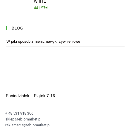
WHITE
441.57
zł
BLOG
W jaki sposób zmienić nawyki żywnieniowe
Poniedziałek – Piątek 7-16
+ 48 531 918 306
sklep@ebiomarket.pl
reklamacje@ebiomarket.pl