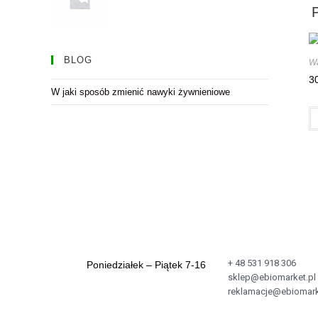
BLOG
Wa
3
W jaki sposób zmienić nawyki żywnieniowe
+ 48 531 918 306
Poniedziałek – Piątek 7-16
sklep@ebiomarket.pl
reklamacje@ebiomark