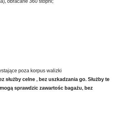
), obracane 360 stopni;
tające poza korpus walizki
 służby celne , bez uszkadzania go. Służby te
w mogą sprawdzic zawartośc bagażu, bez