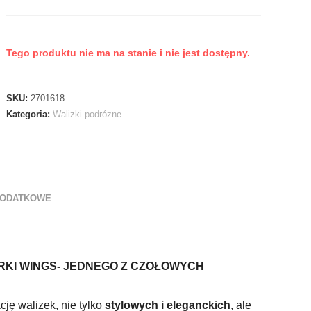
Tego produktu nie ma na stanie i nie jest dostępny.
SKU:
2701618
Kategoria:
Walizki podrózne
DODATKOWE
RKI WINGS- JEDNEGO Z CZOŁOWYCH
ję walizek, nie tylko
stylowych i eleganckich
, ale