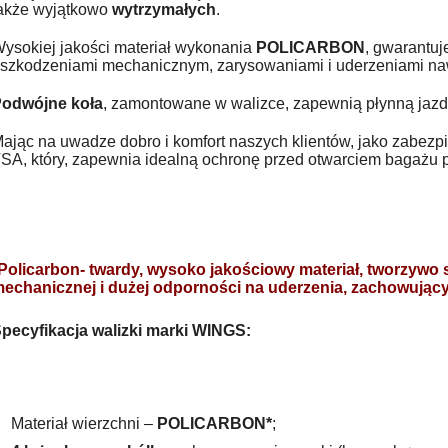
akże wyjątkowo
wytrzymałych
.
ysokiej jakości materiał wykonania
POLICARBON
, gwarantu
szkodzeniami mechanicznym, zarysowaniami i uderzeniami na
odwójne koła
, zamontowane w walizce, zapewnią płynną jazd
ając na uwadze dobro i komfort naszych klientów, jako zabez
SA, który, zapewnia idealną ochronę przed otwarciem bagażu 
Policarbon- twardy, wysoko jakościowy materiał, tworzywo 
echanicznej i dużej odporności na uderzenia, zachowujący 
pecyfikacja walizki marki WINGS:
Materiał wierzchni –
POLICARBON*
;