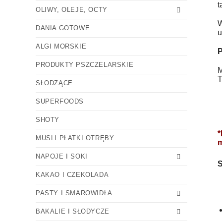
t
OLIWY, OLEJE, OCTY
W
DANIA GOTOWE
u
ALGI MORSKIE
P
PRODUKTY PSZCZELARSKIE
M
T
SŁODZĄCE
SUPERFOODS
SHOTY
*
MUSLI PŁATKI OTRĘBY
m
NAPOJE I SOKI
S
KAKAO I CZEKOLADA
PASTY I SMAROWIDŁA
BAKALIE I SŁODYCZE