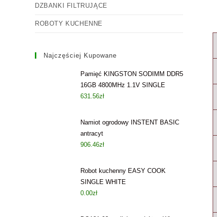
DZBANKI FILTRUJĄCE
ROBOTY KUCHENNE
Najczęściej Kupowane
Pamięć KINGSTON SODIMM DDR5
16GB 4800MHz 1.1V SINGLE
631.56
zł
Namiot ogrodowy INSTENT BASIC
antracyt
906.46
zł
Robot kuchenny EASY COOK
SINGLE WHITE
0.00
zł