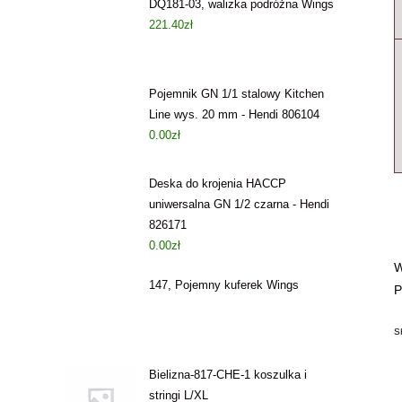
DQ181-03, walizka podróżna Wings
221.40
zł
Pojemnik GN 1/1 stalowy Kitchen
Line wys. 20 mm - Hendi 806104
0.00
zł
Deska do krojenia HACCP
uniwersalna GN 1/2 czarna - Hendi
826171
0.00
zł
W
147, Pojemny kuferek Wings
P
S
Bielizna-817-CHE-1 koszulka i
stringi L/XL