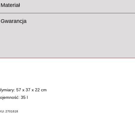
Materiał
Gwarancja
ymiary: 57 x 37 x 22 cm
ojemność: 35 l
KU: 2701618