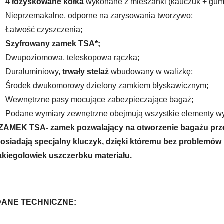
4 łożyskowane kółka
wykonane z mieszanki (kauczuk + guma
Nieprzemakalne, odporne na zarysowania tworzywo;
Łatwość czyszczenia;
Szyfrowany zamek TSA*;
Dwupoziomowa, teleskopowa rączka;
Duraluminiowy,
trwały stelaż
wbudowany w walizkę;
Środek dwukomorowy dzielony zamkiem błyskawicznym;
Wewnętrzne pasy mocujące zabezpieczające bagaż;
Podane wymiary zewnętrzne obejmują wszystkie elementy wys
ZAMEK TSA- zamek pozwalający na otworzenie bagażu przez
osiadają specjalny kluczyk, dzięki któremu bez problemó
akiegolowiek uszczerbku materiału.
DANE TECHNICZNE: