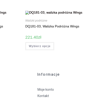
Walizki podrózne
gs
DQ181-03, Walizka Podróżna Wings
221.40
zł
Wybierz opcje
Informacje
Moje konto
Kontakt