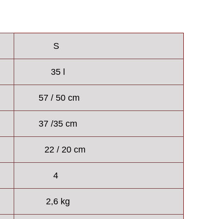
S
35 l
57 / 50 cm
37 /35 cm
22 / 20 cm
4
2,6 kg