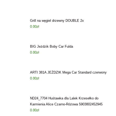
Grill na węgiel drzewny DOUBLE 2x
0.00
zł
BIG Jeżdzik Boby Car Fulda
0.00
zł
ARTI 381A JEŻDZIK Mega Car Standard czerwony
0.00
zł
ND24_7704 Huśtawka dla Lalek Krzesełko do
Karmienia Alice Czarno-Różowa 5903802452945
0.00
zł