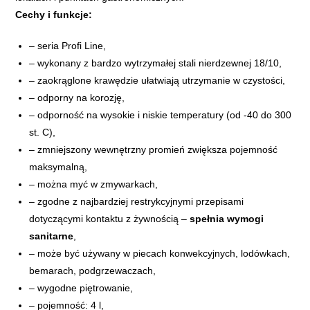
Cechy i funkcje:
– seria Profi Line,
– wykonany z bardzo wytrzymałej stali nierdzewnej 18/10,
– zaokrąglone krawędzie ułatwiają utrzymanie w czystości,
– odporny na korozję,
– odporność na wysokie i niskie temperatury (od -40 do 300
st. C),
– zmniejszony wewnętrzny promień zwiększa pojemność
maksymalną,
– można myć w zmywarkach,
– zgodne z najbardziej restrykcyjnymi przepisami
dotyczącymi kontaktu z żywnością –
spełnia wymogi
sanitarne
,
– może być używany w piecach konwekcyjnych, lodówkach,
bemarach, podgrzewaczach,
– wygodne piętrowanie,
– pojemność: 4 l,