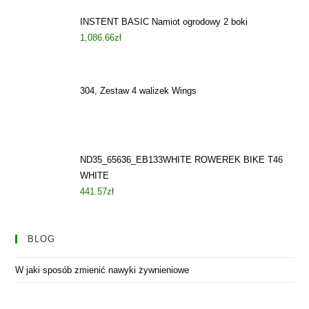
INSTENT BASIC Namiot ogrodowy 2 boki
1,086.66
zł
304, Zestaw 4 walizek Wings
ND35_65636_EB133WHITE ROWEREK BIKE T46
WHITE
441.57
zł
BLOG
W jaki sposób zmienić nawyki żywnieniowe